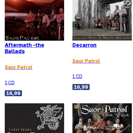
Aftermath -the
Decarron
Ballads
Saor Patrol
Saor Patrol
1 CD
1 CD
16,99
16,99