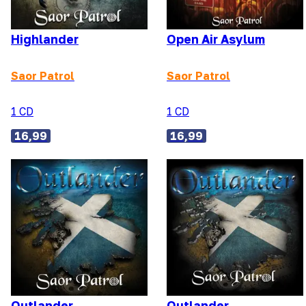
Highlander
Open Air Asylum
Saor Patrol
Saor Patrol
1 CD
1 CD
16,99
16,99
Outlander
Outlander