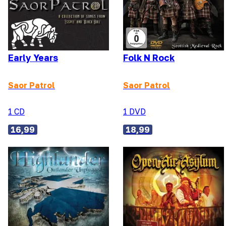
Early Years
Folk N Rock
Saor Patrol
Saor Patrol
1 CD
1 DVD
16,99
18,99