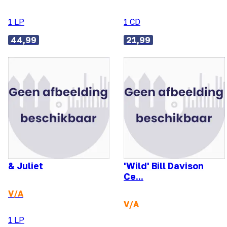
1 LP
1 CD
44,99
21,99
& Juliet
'Wild' Bill Davison
Ce...
V/A
V/A
1 LP