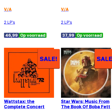
V/A
V/A
2 LP's
2 LP's
46,99
Op voorraad
37,99
Op voorraad
SALE!
SALE
Wattstax: the
Star Wars: Music From
Complete Concert
The Book Of Boba Fett