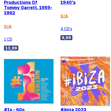
Productions Of
1940's
Tommy Garrett, 1959-
1962
V/A
V/A
4 CD's
9,99
1 CD
13,99
#1s - 60s
#ibiza 2023