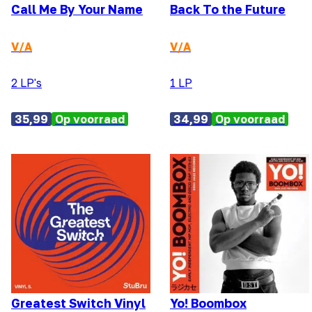
Call Me By Your Name
Back To the Future
V/A
V/A
2 LP's
1 LP
35,99
Op voorraad
34,99
Op voorraad
Greatest Switch Vinyl
Yo! Boombox