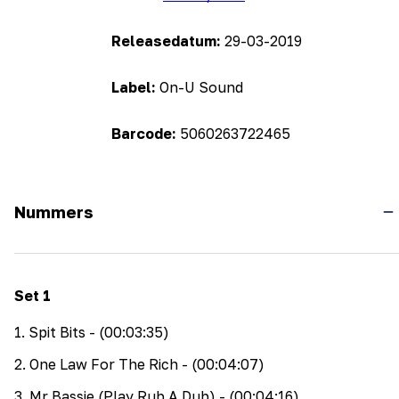
Releasedatum:
29-03-2019
Label:
On-U Sound
Barcode:
5060263722465
Nummers
Set
1
1
.
Spit Bits
- (00:03:35)
2
.
One Law For The Rich
- (00:04:07)
3
.
Mr Bassie (Play Rub A Dub)
- (00:04:16)