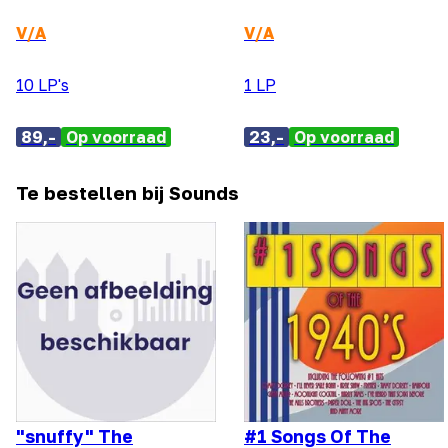
V/A
V/A
10 LP's
1 LP
89,-
Op voorraad
23,-
Op voorraad
Te bestellen bij Sounds
"snuffy" The
#1 Songs Of The