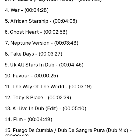
4
.
War
- (00:04:28)
5
.
African Starship
- (00:04:06)
6
.
Ghost Heart
- (00:02:58)
7
.
Neptune Version
- (00:03:48)
8
.
Fake Days
- (00:03:27)
9
.
Uk All Stars In Dub
- (00:04:46)
10
.
Favour
- (00:00:25)
11
.
The Way Of The World
- (00:03:19)
12
.
Toby'S Place
- (00:02:39)
13
.
A'-Live In Dub (Edit)
- (00:05:10)
14
.
Flim
- (00:04:48)
15
.
Fuego De Cumbia / Dub De Sangre Pura (Dub Mix)
-