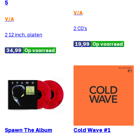
5
V/A
V/A
2 CD's
2 12 inch. platen
19,99
Op voorraad
34,99
Op voorraad
Spawn The Album
Cold Wave #1