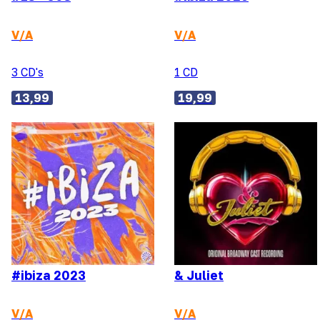
V/A
V/A
3 CD's
1 CD
13,99
19,99
#ibiza 2023
& Juliet
V/A
V/A