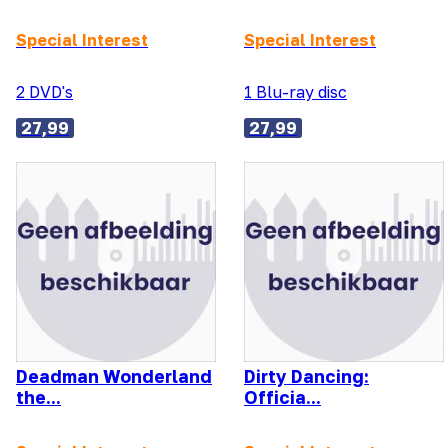
Special Interest
Special Interest
2 DVD's
1 Blu-ray disc
27,99
27,99
Deadman Wonderland
Dirty Dancing:
the...
Officia...