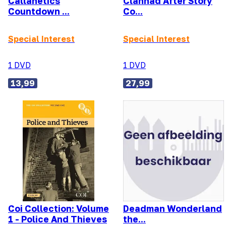
Callanetics
Clannad After Story
Countdown ...
Co...
Special Interest
Special Interest
1 DVD
1 DVD
13,99
27,99
Coi Collection: Volume
Deadman Wonderland
1 - Police And Thieves
the...