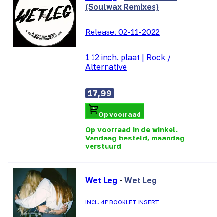
(Soulwax Remixes)
Release:
02-11-2022
1 12 inch. plaat
|
Rock /
Alternative
17,99
Op voorraad
Op voorraad in de winkel.
Vandaag besteld, maandag
verstuurd
Wet Leg
-
Wet Leg
INCL. 4P BOOKLET INSERT