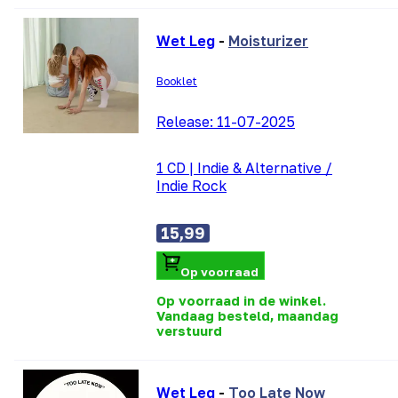
Wet Leg
-
Moisturizer
Booklet
Release:
11-07-2025
1 CD
|
Indie & Alternative /
Indie Rock
15,99
Op voorraad
Op voorraad in de winkel.
Vandaag besteld, maandag
verstuurd
Wet Leg
-
Too Late Now