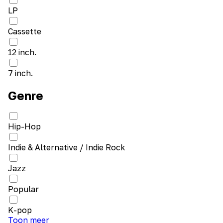
LP
Cassette
12 inch.
7 inch.
Genre
Hip-Hop
Indie & Alternative / Indie Rock
Jazz
Popular
K-pop
Toon meer