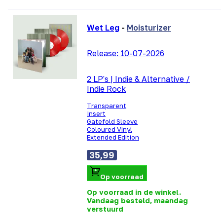
Wet Leg
-
Moisturizer
Release:
10-07-2026
2 LP's
|
Indie & Alternative /
Indie Rock
Transparent
Insert
Gatefold Sleeve
Coloured Vinyl
Extended Edition
35,99
Op voorraad
Op voorraad in de winkel.
Vandaag besteld, maandag
verstuurd