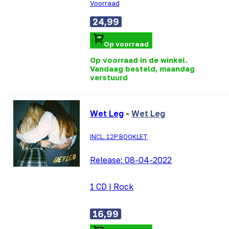
Voorraad
24,99
Op voorraad
Op voorraad in de winkel.
Vandaag besteld, maandag
verstuurd
Wet Leg
-
Wet Leg
INCL. 12P BOOKLET
Release:
08-04-2022
1 CD
|
Rock
16,99