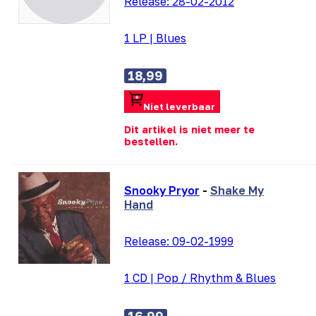
Release:
28-02-2012
1 LP
|
Blues
18,99
Niet leverbaar
Dit artikel is niet meer te
bestellen.
Snooky Pryor
-
Shake My
Hand
Release:
09-02-1999
1 CD
|
Pop / Rhythm & Blues