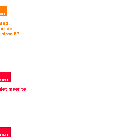
len
raad.
uit de
s
circa 57
baar
 niet meer te
baar