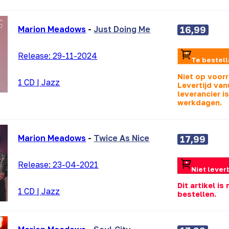
Marion Meadows
-
Just Doing Me
16,99
Release:
29-11-2024
Te bestel
Niet op voor
1 CD
|
Jazz
Levertijd van
leverancier i
werkdagen.
Marion Meadows
-
Twice As Nice
17,99
Release:
23-04-2021
Niet lever
Dit artikel is
1 CD
|
Jazz
bestellen.