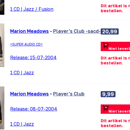
Dit artikel is
1 CD
|
Jazz / Fusion
bestellen.
Marion Meadows
-
Player's Club -sacd-
20,99
=SUPER AUDIO CD=
Niet lever
Release:
15-07-2004
Dit artikel is
bestellen.
1 CD
|
Jazz
Marion Meadows
-
Player's Club
9,99
Release:
08-07-2004
Niet lever
Dit artikel is
1 CD
|
Jazz
bestellen.