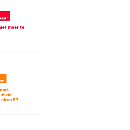
baar
 niet meer te
len
raad.
uit de
s
circa 57