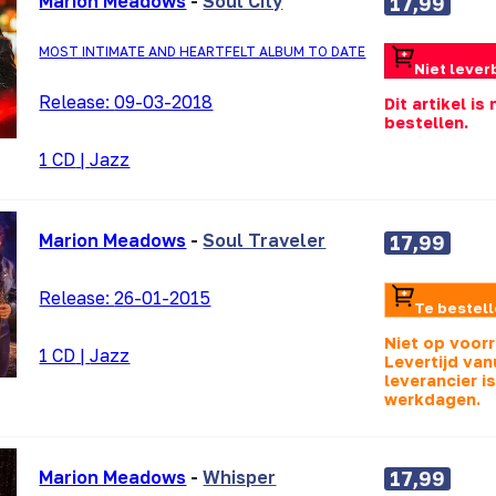
Marion Meadows
-
Soul City
17,99
MOST INTIMATE AND HEARTFELT ALBUM TO DATE
Niet lever
Release:
09-03-2018
Dit artikel is
bestellen.
1 CD
|
Jazz
Marion Meadows
-
Soul Traveler
17,99
Release:
26-01-2015
Te bestel
Niet op voor
1 CD
|
Jazz
Levertijd van
leverancier i
werkdagen.
Marion Meadows
-
Whisper
17,99