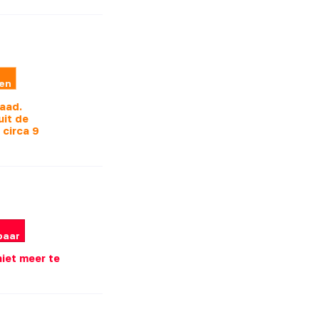
len
raad.
uit de
s
circa 9
baar
 niet meer te