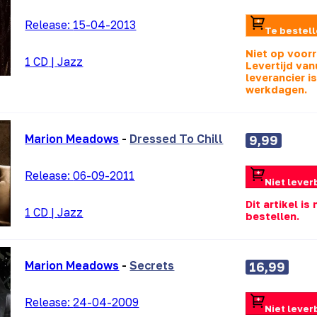
Release:
15-04-2013
Te bestel
Niet op voor
1 CD
|
Jazz
Levertijd van
leverancier i
werkdagen.
Marion Meadows
-
Dressed To Chill
9,99
Release:
06-09-2011
Niet lever
Dit artikel is
1 CD
|
Jazz
bestellen.
Marion Meadows
-
Secrets
16,99
Release:
24-04-2009
Niet lever