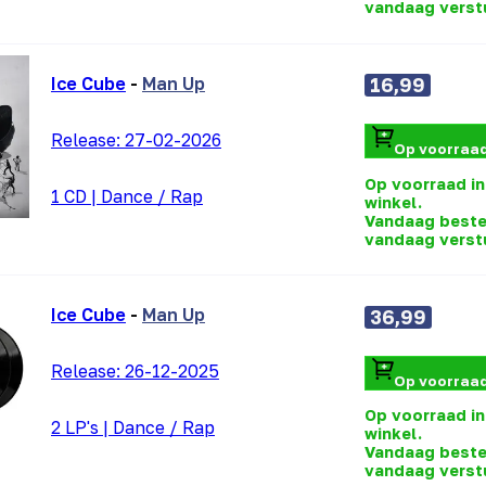
vandaag verst
Ice Cube
-
Man Up
16,99
Release:
27-02-2026
Op voorraa
Op voorraad in
1 CD
|
Dance / Rap
winkel.
Vandaag beste
vandaag verst
Ice Cube
-
Man Up
36,99
Release:
26-12-2025
Op voorraa
Op voorraad in
2 LP's
|
Dance / Rap
winkel.
Vandaag beste
vandaag verst