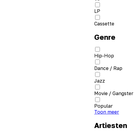
LP
Cassette
Genre
Hip-Hop
Dance / Rap
Jazz
Movie / Gangster
Popular
Toon meer
Artiesten