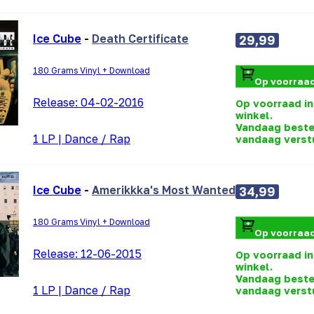
Ice Cube
-
Death Certificate
29,99
180 Grams Vinyl + Download
Op voorraa
Release:
04-02-2016
Op voorraad in
winkel.
Vandaag beste
1 LP
|
Dance / Rap
vandaag verst
Ice Cube
-
Amerikkka's Most Wanted
34,99
180 Grams Vinyl + Download
Op voorraa
Release:
12-06-2015
Op voorraad in
winkel.
Vandaag beste
1 LP
|
Dance / Rap
vandaag verst