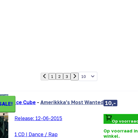
10
1
2
3
Ice Cube
-
Amerikkka's Most Wanted
10,-
SALE!
Release:
12-06-2015
Op voorraa
Op voorraad in
1 CD
|
Dance / Rap
winkel.