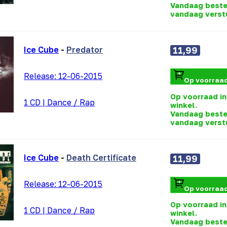
Vandaag beste
vandaag verst
Ice Cube
-
Predator
11,99
Release:
12-06-2015
Op voorraa
Op voorraad in
1 CD
|
Dance / Rap
winkel.
Vandaag beste
vandaag verst
Ice Cube
-
Death Certificate
11,99
Release:
12-06-2015
Op voorraa
Op voorraad in
1 CD
|
Dance / Rap
winkel.
Vandaag beste