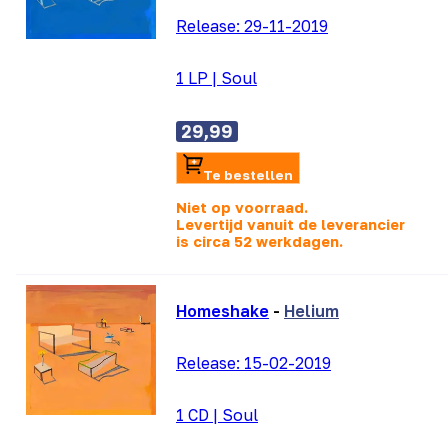
Release:
29-11-2019
1 LP
|
Soul
29,99
Te bestellen
Niet op voorraad.
Levertijd vanuit de leverancier
is
circa 52 werkdagen.
Homeshake
-
Helium
Release:
15-02-2019
1 CD
|
Soul