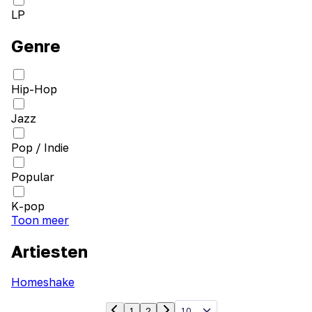
LP
Genre
Hip-Hop
Jazz
Pop / Indie
Popular
K-pop
Toon meer
Artiesten
Homeshake
10
1
2