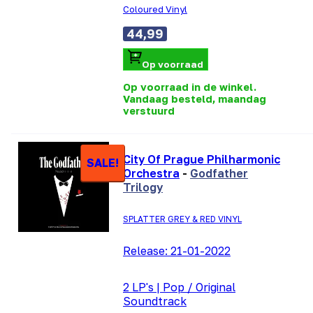
Coloured Vinyl
44,99
Op voorraad
Op voorraad in de winkel.
Vandaag besteld, maandag
verstuurd
City Of Prague Philharmonic
SALE!
Orchestra
-
Godfather
Trilogy
SPLATTER GREY & RED VINYL
Release:
21-01-2022
2 LP's
|
Pop / Original
Soundtrack