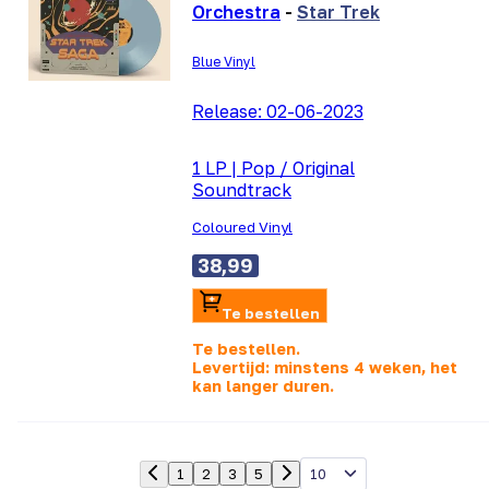
Orchestra
-
Star Trek
Blue Vinyl
Release:
02-06-2023
1 LP
|
Pop / Original
Soundtrack
Coloured Vinyl
38,99
Te bestellen
Te bestellen.
Levertijd: minstens 4 weken, het
kan langer duren.
10
1
2
3
5