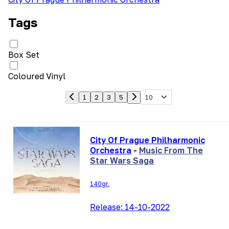
Tags
Box Set
Coloured Vinyl
10
1
2
3
5
City Of Prague Philharmonic
Orchestra
-
Music From The
Star Wars Saga
140gr.
Release:
14-10-2022