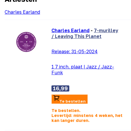
Charles Earland
Charles Earland
-
7-murilley
/ Leaving This Planet
Release:
31-05-2024
1 7 inch. plaat
|
Jazz / Jazz-
Funk
16,99
Te bestellen
Te bestellen.
Levertijd: minstens 4 weken, het
kan langer duren.