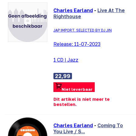
Charles Earland
-
Live At The
Righthouse
JAP IMPORT. SELECTED BY DJ JIN
Release:
11-07-2023
1 CD
|
Jazz
22,99
Niet leverbaar
Dit artikel is niet meer te
bestellen.
Charles Earland
-
Coming To
You Live / S...