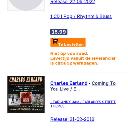
Release:
22-06-2022
1 CD
|
Pop / Rhythm & Blues
15,99
Te bestellen
Niet op voorraad.
Levertijd vanuit de leverancier
is
circa 52 werkdagen.
Charles Earland
-
Coming To
You Live / E...
.. EARLAND'S JAM / EARLAND'S STREET
THEMES
Release:
21-02-2019