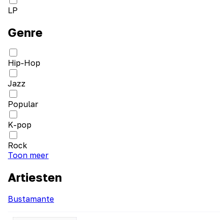
LP
Genre
Hip-Hop
Jazz
Popular
K-pop
Rock
Toon meer
Artiesten
Bustamante