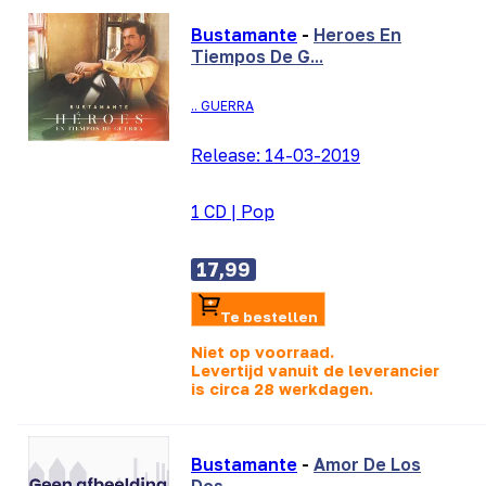
Bustamante
-
Heroes En
Tiempos De G...
.. GUERRA
Release:
14-03-2019
1 CD
|
Pop
17,99
Te bestellen
Niet op voorraad.
Levertijd vanuit de leverancier
is
circa 28 werkdagen.
Bustamante
-
Amor De Los