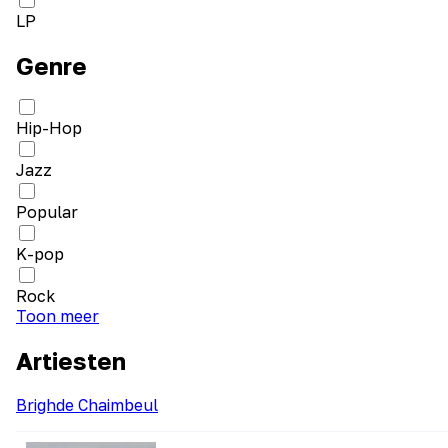
LP
Genre
Hip-Hop
Jazz
Popular
K-pop
Rock
Toon meer
Artiesten
Brighde Chaimbeul