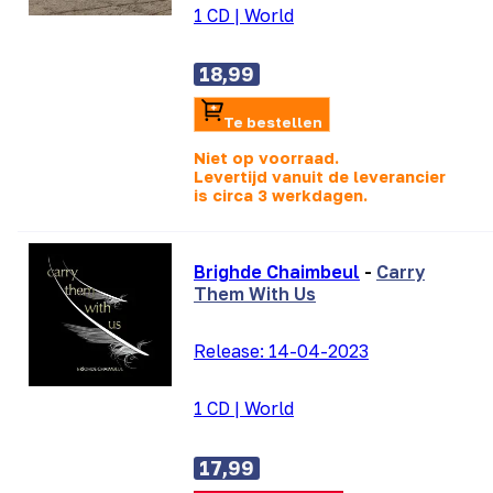
1 CD
|
World
18,99
Te bestellen
Niet op voorraad.
Levertijd vanuit de leverancier
is
circa 3 werkdagen.
Brighde Chaimbeul
-
Carry
Them With Us
Release:
14-04-2023
1 CD
|
World
17,99