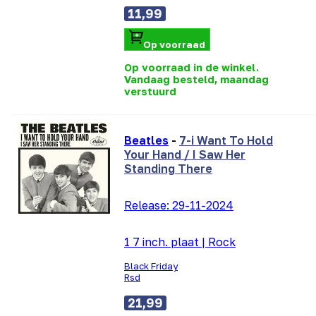
11,99
Op voorraad
Op voorraad in de winkel.
Vandaag besteld, maandag
verstuurd
Beatles
-
7-i Want To Hold
Your Hand / I Saw Her
Standing There
Release:
29-11-2024
1 7 inch. plaat
|
Rock
Black Friday
Rsd
21,99