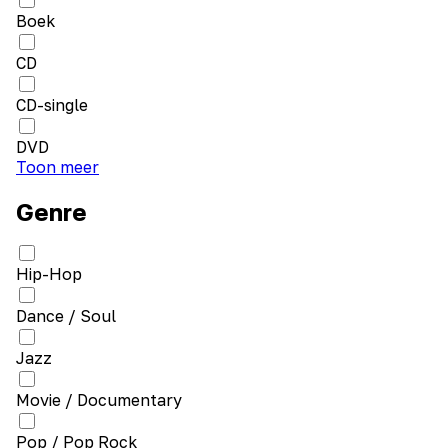
Boek
CD
CD-single
DVD
Toon meer
Genre
Hip-Hop
Dance / Soul
Jazz
Movie / Documentary
Pop / Pop Rock