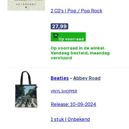
2 CD's
|
Pop / Pop Rock
27,99
Op voorraad
Op voorraad in de winkel.
Vandaag besteld, maandag
verstuurd
Beatles
-
Abbey Road
VINYL SHOPPER
Release:
10-09-2024
1 stuk
|
Onbekend