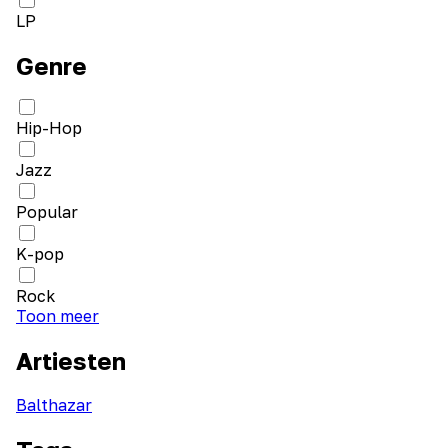
LP
Genre
Hip-Hop
Jazz
Popular
K-pop
Rock
Toon meer
Artiesten
Balthazar