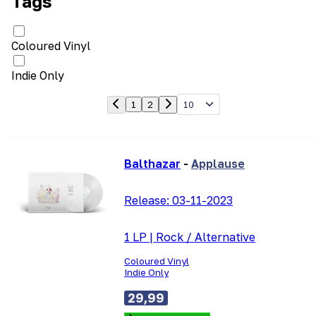
Tags
Coloured Vinyl
Indie Only
10
1
2
Balthazar
-
Applause
Release:
03-11-2023
1 LP
|
Rock / Alternative
Coloured Vinyl
Indie Only
29,99