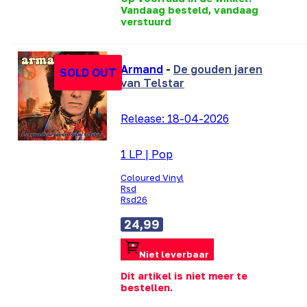
Vandaag besteld, vandaag
verstuurd
Armand
-
De gouden jaren
SOLD OUT
van Telstar
Release:
18-04-2026
1 LP
|
Pop
Coloured Vinyl
Rsd
Rsd26
24,99
Niet leverbaar
Dit artikel is niet meer te
bestellen.