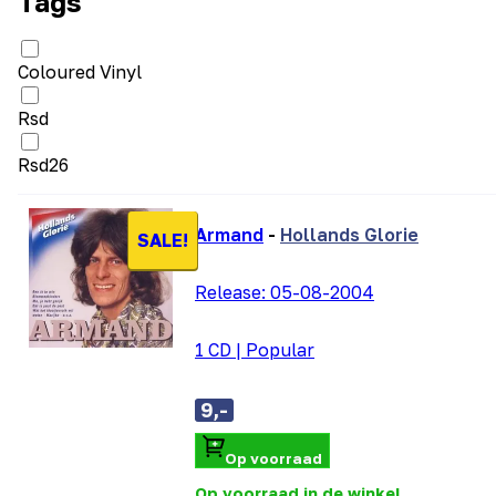
Tags
Coloured Vinyl
Rsd
Rsd26
Armand
-
Hollands Glorie
SALE!
Release:
05-08-2004
1 CD
|
Popular
9,-
Op voorraad
Op voorraad in de winkel.