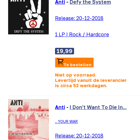
Anti
-
Defy the System
Release:
20-12-2018
1 LP
|
Rock / Hardcore
19,99
Te bestellen
Niet op voorraad.
Levertijd vanuit de leverancier
is
circa 52 werkdagen.
Anti
-
I Don't Want To Die In...
.. YOUR WAR
Release:
20-12-2018