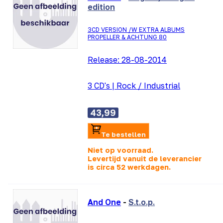
edition
3CD VERSION /W EXTRA ALBUMS
PROPELLER & ACHTUNG 80
Release:
28-08-2014
3 CD's
|
Rock / Industrial
43,99
Te bestellen
Niet op voorraad.
Levertijd vanuit de leverancier
is
circa 52 werkdagen.
And One
-
S.t.o.p.