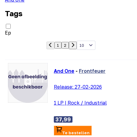
Tags
Ep
10
1
2
And One
-
Frontfeuer
Release:
27-02-2026
1 LP
|
Rock / Industrial
37,99
Te bestellen