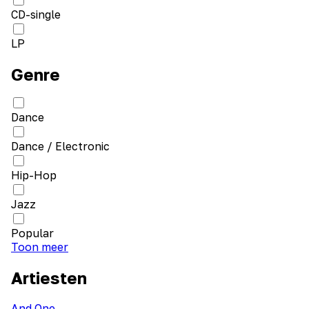
CD-single
LP
Genre
Dance
Dance / Electronic
Hip-Hop
Jazz
Popular
Toon meer
Artiesten
And One