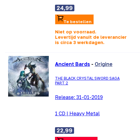
24,99
Te bestellen
Niet op voorraad.
Levertijd vanuit de leverancier
is
circa 3 werkdagen.
Ancient Bards
-
Origine
THE BLACK CRYSTAL SWORD SAGA
PART 2
Release:
31-01-2019
1 CD
|
Heavy Metal
22,99