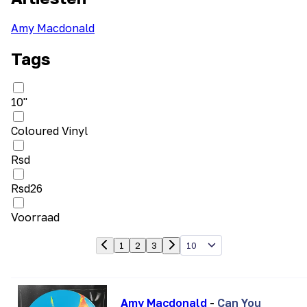
Amy Macdonald
Tags
10"
Coloured Vinyl
Rsd
Rsd26
Voorraad
10
1
2
3
Amy Macdonald
-
Can You