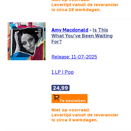
Levertijd vanuit de leverancier
is
circa 28 werkdagen.
Amy Macdonald
-
Is This
What You've Been Waiting
For?
Release:
11-07-2025
1 LP
|
Pop
24,99
Te bestellen
Niet op voorraad.
Levertijd vanuit de leverancier
is
circa 3 werkdagen.