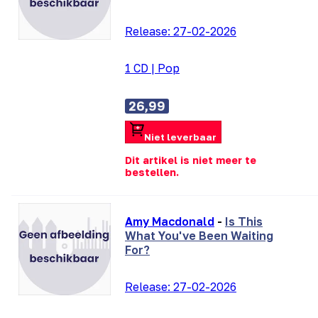
Release:
27-02-2026
1 CD
|
Pop
26,99
Niet leverbaar
Dit artikel is niet meer te
bestellen.
Amy Macdonald
-
Is This
What You've Been Waiting
For?
Release:
27-02-2026