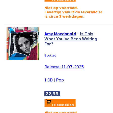
Niet op voorraad.
Levertijd vanuit de leverancier
is
circa 3 werkdagen.
Amy Macdonald
-
Is This
What You've Been Waiting
For?
Booklet
Release:
11-07-2025
1 CD
|
Pop
22,99
Te bestellen
Niet op voorraad.