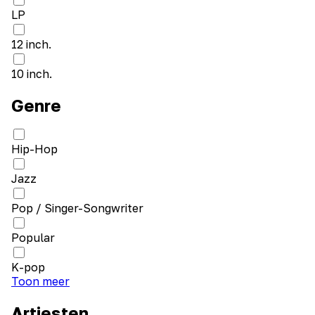
LP
12 inch.
10 inch.
Genre
Hip-Hop
Jazz
Pop / Singer-Songwriter
Popular
K-pop
Toon meer
Artiesten