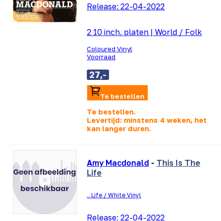
Release:
22-04-2022
2 10 inch. platen
|
World / Folk
Coloured Vinyl
Voorraad
27,-
Te bestellen
Te bestellen.
Levertijd: minstens 4 weken, het
kan langer duren.
Amy Macdonald
-
This Is The
Life
.. Life / White Vinyl
Release:
22-04-2022