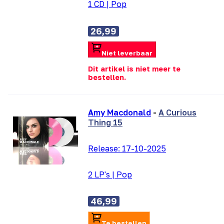
1 CD
|
Pop
26,99
Niet leverbaar
Dit artikel is niet meer te
bestellen.
Amy Macdonald
-
A Curious
Thing 15
Release:
17-10-2025
2 LP's
|
Pop
46,99
Te bestellen