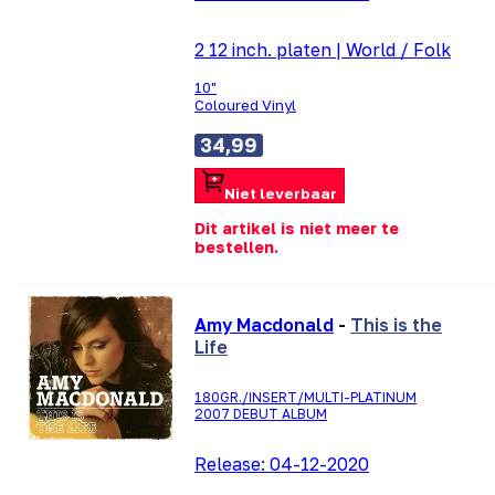
2 12 inch. platen
|
World / Folk
10"
Coloured Vinyl
34,99
Niet leverbaar
Dit artikel is niet meer te
bestellen.
Amy Macdonald
-
This is the
Life
180GR./INSERT/MULTI-PLATINUM
2007 DEBUT ALBUM
Release:
04-12-2020