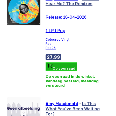
Hear Me? The Remixes
Release:
18-04-2026
1 LP
|
Pop
Coloured Vinyl
Rsd
Rsd26
27,99
Op voorraad
Op voorraad in de winkel.
Vandaag besteld, maandag
verstuurd
Amy Macdonald
-
Is This
What You've Been Waiting
For?