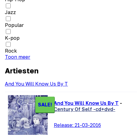
Jazz
Popular
K-pop
Rock
Toon meer
Artiesten
And You Will Know Us By T
And You Will Know Us By T
-
SALE!
Century Of Self -cd+dvd-
Release:
21-03-2016