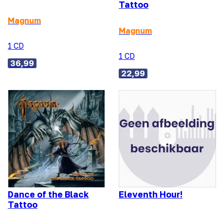
Tattoo
Magnum
Magnum
1 CD
1 CD
36,99
22,99
Dance of the Black
Eleventh Hour!
Tattoo