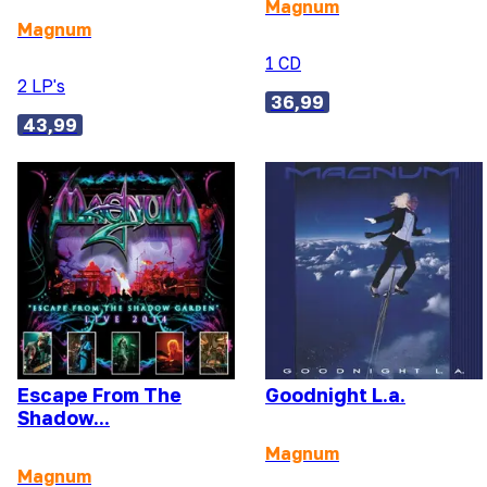
Magnum
Magnum
1 CD
2 LP's
36,99
43,99
Escape From The
Goodnight L.a.
Shadow...
Magnum
Magnum