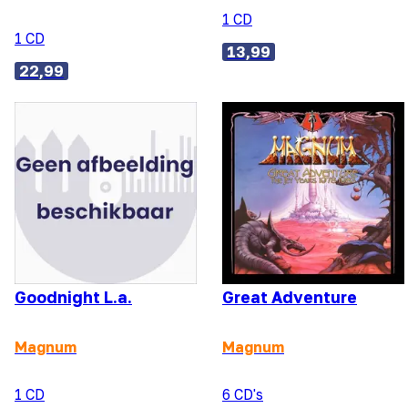
1 CD
1 CD
13,99
22,99
Goodnight L.a.
Great Adventure
Magnum
Magnum
1 CD
6 CD's