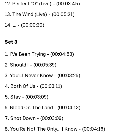
12
.
Perfect "O" (Live)
- (00:03:45)
13
.
The Wind (Live)
- (00:05:21)
14
.
...
- (00:00:30)
Set
3
1
.
I'Ve Been Trying
- (00:04:53)
2
.
Should I
- (00:05:39)
3
.
You'Ll Never Know
- (00:03:26)
4
.
Both Of Us
- (00:03:11)
5
.
Stay
- (00:03:09)
6
.
Blood On The Land
- (00:04:13)
7
.
Shot Down
- (00:03:09)
8
.
You'Re Not The Only... I Know
- (00:04:16)