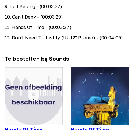
9
.
Do I Belong
- (00:03:32)
10
.
Can't Deny
- (00:03:29)
11
.
Hands Of Time
- (00:03:27)
12
.
Don't Need To Justify (Uk 12" Promo)
- (00:04:09)
Te bestellen bij Sounds
Hands Of Time
Hands Of Time