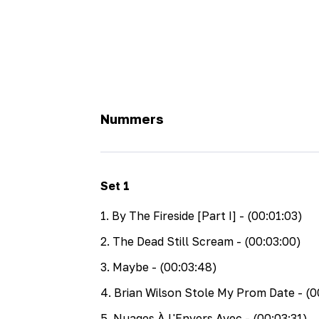
Nummers
Set
1
1
.
By The Fireside [Part I]
- (00:01:03)
2
.
The Dead Still Scream
- (00:03:00)
3
.
Maybe
- (00:03:48)
4
.
Brian Wilson Stole My Prom Date
- (0
5
.
Nuages À L'Envers Avec
- (00:03:31)