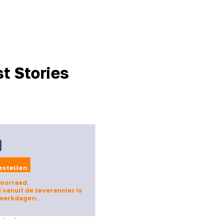
t Stories
estellen
voorraad.
d vanuit de leverancier is
 werkdagen.