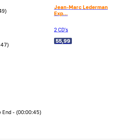
Jean-Marc Lederman
49)
Exp...
2 CD's
55,99
:47)
e End
- (00:00:45)