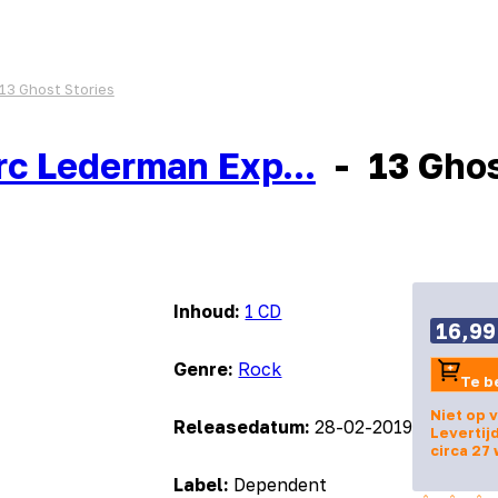
13 Ghost Stories
c Lederman Exp...
-
13 Ghos
Inhoud:
1 CD
16,99
Genre:
Rock
Te b
Niet op 
Releasedatum:
28-02-2019
Levertij
circa 27
Label:
Dependent