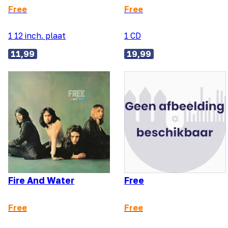
Free
Free
1 12 inch. plaat
1 CD
11,99
19,99
Fire And Water
Free
Free
Free