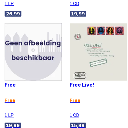
1 LP
1 CD
26,99
19,99
Free
Free Live!
Free
Free
1 LP
1 CD
19,99
15,99