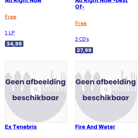
All Right Now
All Right Now -best
Of-
Free
Free
1 LP
2 CD's
34,99
27,99
Ex Tenebris
Fire And Water