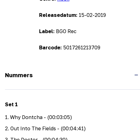
Releasedatum:
15-02-2019
Label:
BGO Rec
Barcode:
5017261213709
Nummers
Set
1
1
.
Why Dontcha
- (00:03:05)
2
.
Out Into The Fields
- (00:04:41)
3
.
The Doctor
- (00:04:30)