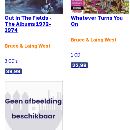
Out In The Fields -
Whatever Turns You
The Albums 1972-
On
1974
Bruce & Laing West
Bruce & Laing West
1 CD
3 CD's
22,99
39,99