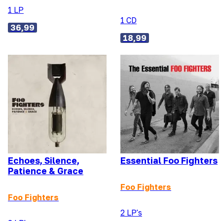
1 LP
1 CD
36,99
18,99
Echoes, Silence,
Essential Foo Fighters
Patience & Grace
Foo Fighters
Foo Fighters
2 LP's