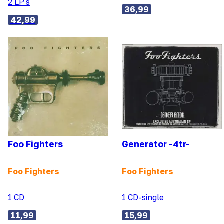
2 LP's
36,99
42,99
Foo Fighters
Generator -4tr-
Foo Fighters
Foo Fighters
1 CD
1 CD-single
11,99
15,99