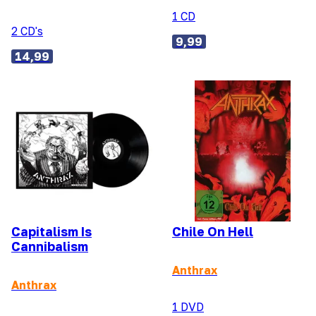
1 CD
2 CD's
9,99
14,99
Capitalism Is
Chile On Hell
Cannibalism
Anthrax
Anthrax
1 DVD