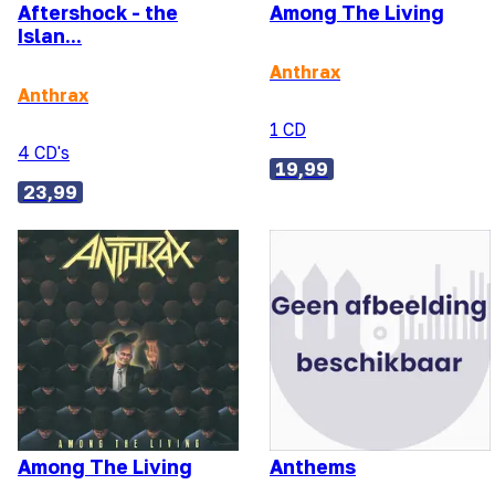
Aftershock - the
Among The Living
Islan...
Anthrax
Anthrax
1 CD
4 CD's
19,99
23,99
Among The Living
Anthems