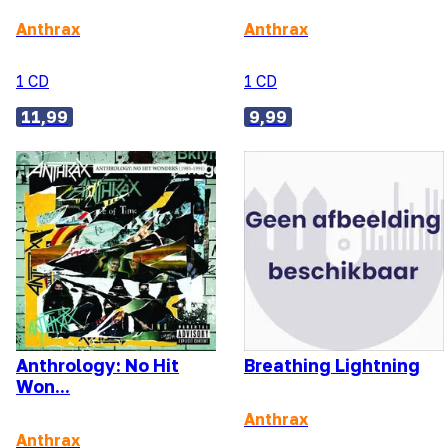
Anthrax
Anthrax
1 CD
1 CD
11,99
9,99
Anthrology: No Hit
Breathing Lightning
Won...
Anthrax
Anthrax