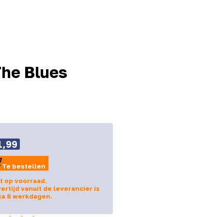
The Blues
1,99
Te bestellen
t op voorraad.
ertijd vanuit de leverancier is
ca 8 werkdagen.