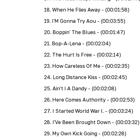
18
.
When He Flies Away
- (00:01:58)
19
.
I'M Gonna Try Aou
- (00:03:55)
20
.
Boppin' The Blues
- (00:01:47)
21
.
Bop-A-Lena
- (00:02:04)
22
.
The Hurt Is Free
- (00:02:14)
23
.
How Careless Of Me
- (00:02:35)
24
.
Long Distance Kiss
- (00:02:45)
25
.
Ain't I A Dandy
- (00:02:08)
26
.
Here Comes Authority
- (00:02:53)
27
.
I Started World War I.
- (00:03:24)
28
.
I'Ve Been Brought Down
- (00:03:32)
29
.
My Own Kick Going
- (00:02:28)