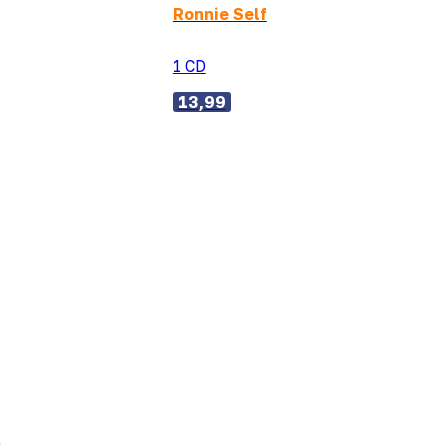
Ronnie Self
1 CD
13,99
)