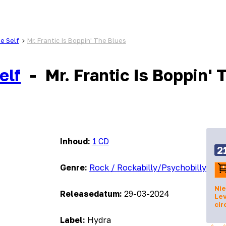
e Self
Mr. Frantic Is Boppin' The Blues
elf
-
Mr. Frantic Is Boppin' 
Inhoud:
1 CD
2
Genre:
Rock / Rockabilly/Psychobilly
Nie
Releasedatum:
29-03-2024
Lev
cir
Label:
Hydra