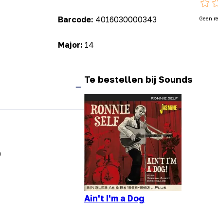
Barcode:
4016030000343
Geen r
Major:
14
Te bestellen bij Sounds
)
Ain't I'm a Dog