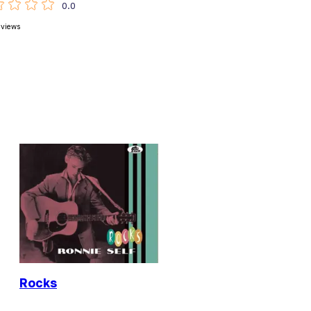
0.0
eviews
Rocks