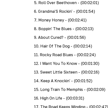
5
.
Roll Over Beethoven
- (00:02:01)
6
.
Grandma'S Rockin'
- (00:01:54)
7
.
Money Honey
- (00:02:41)
8
.
Boppin' The Blues
- (00:02:13)
9
.
About Cured?
- (00:01:56)
10
.
Hair Of The Dog
- (00:02:14)
11
.
Rocky Road Blues
- (00:02:24)
12
.
I Want You To Know
- (00:01:30)
13
.
Sweet Little Sixteen
- (00:02:16)
14
.
Keep A Knockin'
- (00:01:52)
15
.
Long Train To Memphis
- (00:02:09)
16
.
High On Life
- (00:03:31)
17
.
The Road Keeps Winding
- (00:02:47