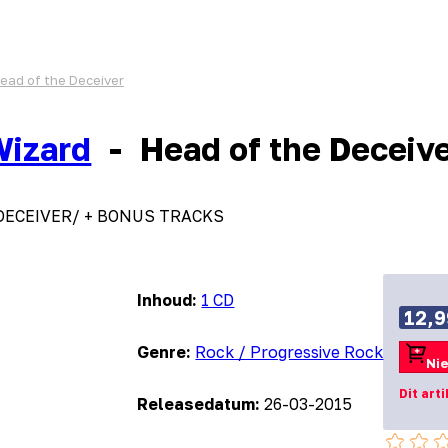
ead of the Deceiver
Wizard
-
Head of the Deceiv
. DECEIVER/ + BONUS TRACKS
Inhoud:
1 CD
12,9
Genre:
Rock / Progressive Rock
Nie
Dit art
Releasedatum:
26-03-2015