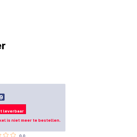
er
9
t leverbaar
ikel is niet meer te bestellen.
0.0