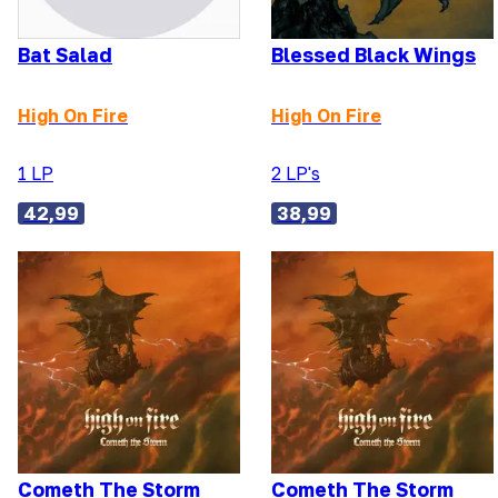
Bat Salad
Blessed Black Wings
High On Fire
High On Fire
1 LP
2 LP's
42,99
38,99
Cometh The Storm
Cometh The Storm