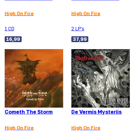
High On Fire
High On Fire
1 CD
2 LP's
16,99
37,99
Cometh The Storm
De Vermis Mysteriis
High On Fire
High On Fire