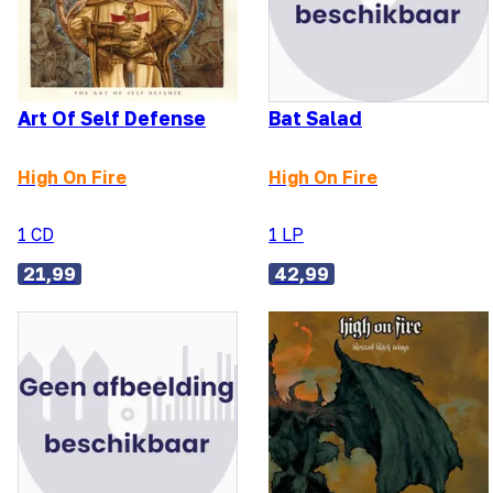
Art Of Self Defense
Bat Salad
High On Fire
High On Fire
1 CD
1 LP
21,99
42,99