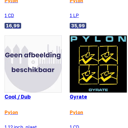
Pylon
Pylon
1 CD
1 LP
16,99
35,99
Cool / Dub
Gyrate
Pylon
Pylon
1 12 inch. plaat
1 CD