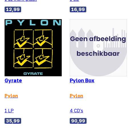
12,99
16,99
Gyrate
Pylon Box
Pylon
Pylon
1 LP
4 CD's
35,99
90,99