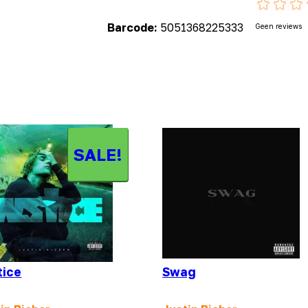
Barcode:
5051368225333
Geen reviews
SALE!
tice
Swag