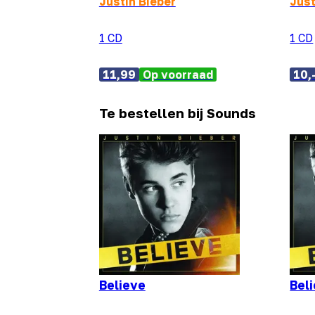
Justin Bieber
Just
1 CD
1 CD
11,99
Op voorraad
10,
Te bestellen bij Sounds
Believe
Bel