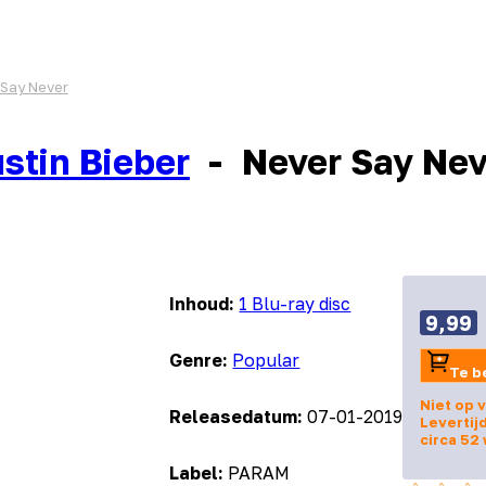
 Say Never
stin Bieber
-
Never Say Nev
Inhoud:
1 Blu-ray disc
9,99
Genre:
Popular
Te b
Niet op 
Releasedatum:
07-01-2019
Levertij
circa 52
Label:
PARAM