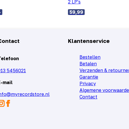
2 LP's
-
59,99
Contact
Klantenservice
Bestellen
Telefoon
Betalen
Verzenden & retourne
013 5456021
Garantie
E-mail
Privacy
Algemene voorwaard
info@myrecordstore.nl
Contact