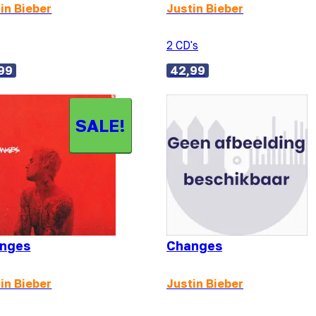
in Bieber
Justin Bieber
2 CD's
99
42,99
SALE!
nges
Changes
in Bieber
Justin Bieber