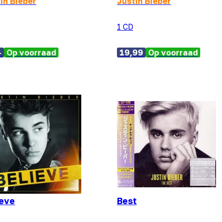
in Bieber
Justin Bieber
1 CD
-
Op voorraad
19,99
Op voorraad
ieve
Best