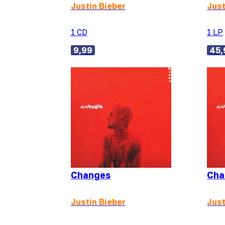
Justin Bieber
Just
1 CD
1 LP
9,99
45,
Changes
Cha
Justin Bieber
Just