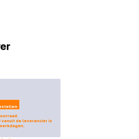
er
estellen
voorraad.
d vanuit de leverancier is
 werkdagen.