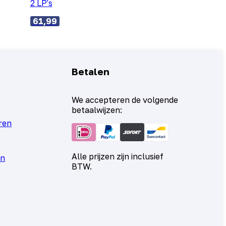
2 LP's
61,99
Betalen
We accepteren de volgende
betaalwijzen:
ren
Alle prijzen zijn inclusief
en
BTW.