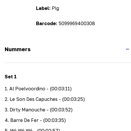
Label:
Plg
Barcode:
5099969400308
Nummers
Set
1
1
.
Al Poelvoordino
- (00:03:11)
2
.
Le Son Des Capuches
- (00:03:25)
3
.
Dirty Manouche
- (00:03:52)
4
.
Barre De Fer
- (00:03:35)
5
.
Wé Wé Wé
- (00:02:57)