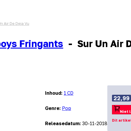
n Air De Deja Vu
oys Fringants
-
Sur Un Air 
Inhoud:
1 CD
22,99
Genre:
Pop
Niet 
Dit artike
Releasedatum:
30-11-2018