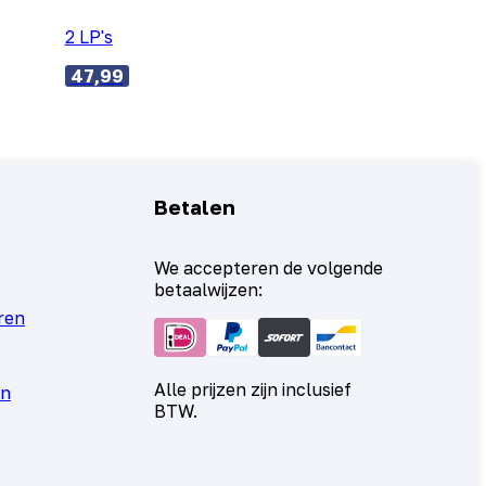
2 LP's
47,99
Betalen
We accepteren de volgende
betaalwijzen:
ren
Alle prijzen zijn inclusief
en
BTW.