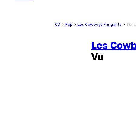
CD
Pop
Les Cowboys Fringants
Sur U
Les Cowb
Vu