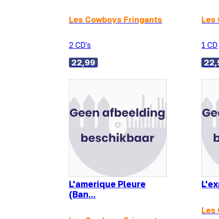
Les Cowboys Fringants
Les
2 CD's
1 CD
22,99
22,
L'amerique Pleure
L'e
(Ban...
Les