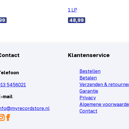
1 LP
99
48,99
Contact
Klantenservice
Bestellen
Telefoon
Betalen
Verzenden & retourne
013 5456021
Garantie
E-mail
Privacy
Algemene voorwaard
info@myrecordstore.nl
Contact