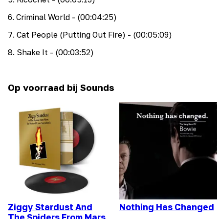
6
.
Criminal World
- (00:04:25)
7
.
Cat People (Putting Out Fire)
- (00:05:09)
8
.
Shake It
- (00:03:52)
Op voorraad bij Sounds
Ziggy Stardust And
Nothing Has Changed
The Spiders From Mars