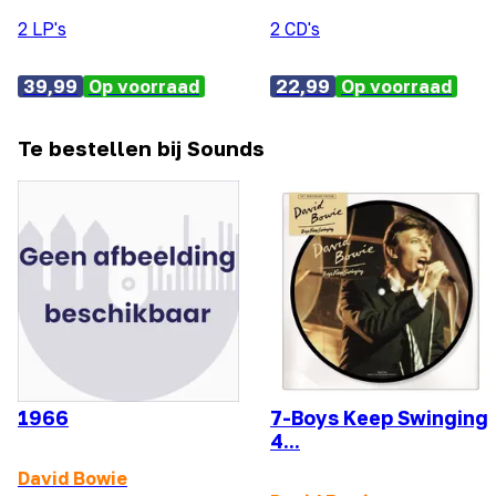
2 LP's
2 CD's
39,99
Op voorraad
22,99
Op voorraad
Te bestellen bij Sounds
1966
7-Boys Keep Swinging
4...
David Bowie