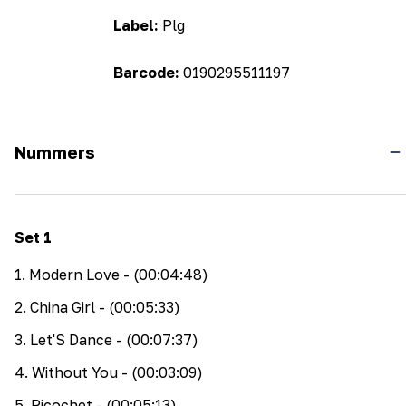
Label:
Plg
Barcode:
0190295511197
Nummers
Set
1
1
.
Modern Love
- (00:04:48)
2
.
China Girl
- (00:05:33)
3
.
Let'S Dance
- (00:07:37)
4
.
Without You
- (00:03:09)
5
.
Ricochet
- (00:05:13)