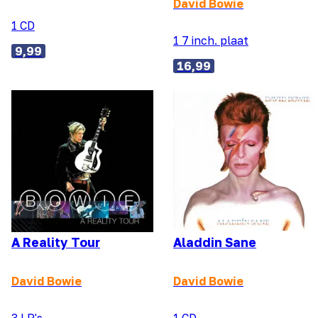
David Bowie
1 CD
1 7 inch. plaat
9,99
16,99
A Reality Tour
Aladdin Sane
David Bowie
David Bowie
3 LP's
1 CD