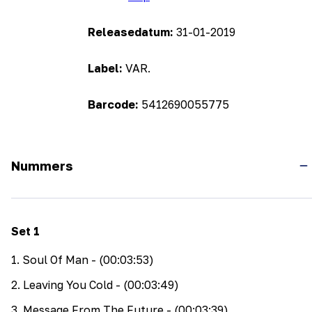
Releasedatum:
31-01-2019
Label:
VAR.
Barcode:
5412690055775
Nummers
Set
1
1
.
Soul Of Man
- (00:03:53)
2
.
Leaving You Cold
- (00:03:49)
3
.
Message From The Future
- (00:03:39)