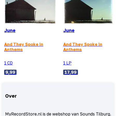
June
June
And They Spoke In
And They Spoke In
Anthems
Anthems
1 CD
1 LP
9,99
17,99
Over
MyRecordStore.nl is de webshop van Sounds Tilburg.