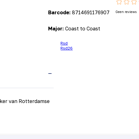
Barcode:
8714691176907
Geen reviews
Major:
Coast to Coast
Rsd
Rsd26
eker van Rotterdamse