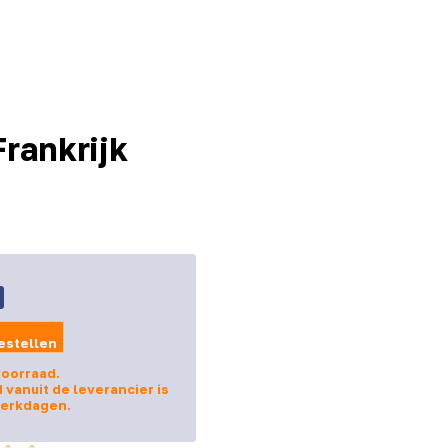
Frankrijk
estellen
voorraad.
d vanuit de leverancier is
werkdagen.