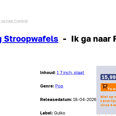
k ga naar Frankrijk
 Stroopwafels
-
Ik ga naar 
Inhoud:
1 7 inch. plaat
15,99
Genre:
Pop
Te b
Niet op 
Releasedatum:
18-04-2026
Levertij
circa 4 
Label:
Quiko