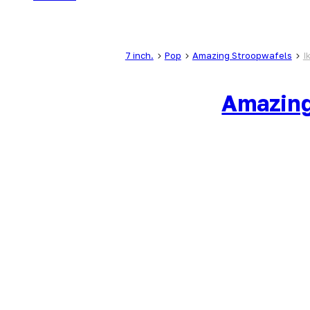
7 inch.
Pop
Amazing Stroopwafels
I
Amazing