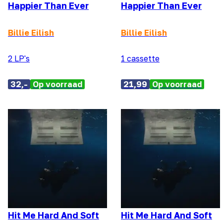
Happier Than Ever
Happier Than Ever
Billie Eilish
Billie Eilish
2 LP's
1 cassette
32,-
Op voorraad
21,99
Op voorraad
Hit Me Hard And Soft
Hit Me Hard And Soft