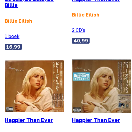
Billie
Billie Eilish
Billie Eilish
2 CD's
1 boek
40,99
16,99
Happier Than Ever
Happier Than Ever