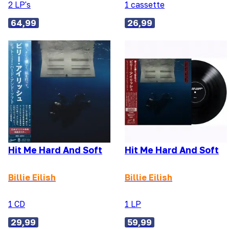
2 LP's
1 cassette
64,99
26,99
Hit Me Hard And Soft
Hit Me Hard And Soft
Billie Eilish
Billie Eilish
1 CD
1 LP
29,99
59,99