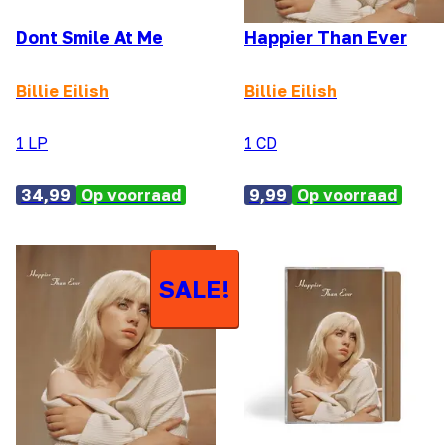
Dont Smile At Me
Happier Than Ever
Billie Eilish
Billie Eilish
1 LP
1 CD
34,99
Op voorraad
9,99
Op voorraad
SALE!