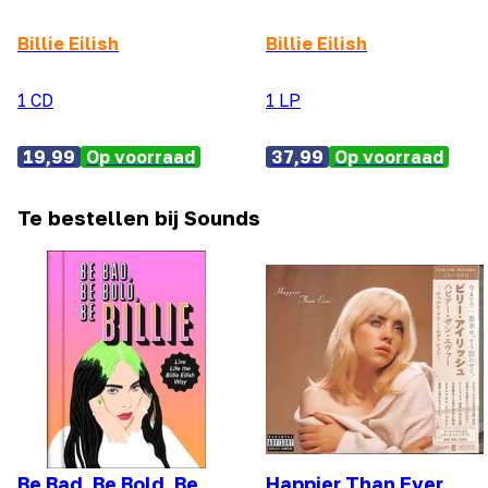
Billie Eilish
Billie Eilish
1 CD
1 LP
19,99
Op voorraad
37,99
Op voorraad
Te bestellen bij Sounds
Be Bad, Be Bold, Be
Happier Than Ever