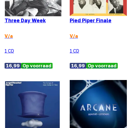
Three Day Week
Pied Piper Finale
V/a
V/a
1 CD
1 CD
16,99
Op voorraad
16,99
Op voorraad