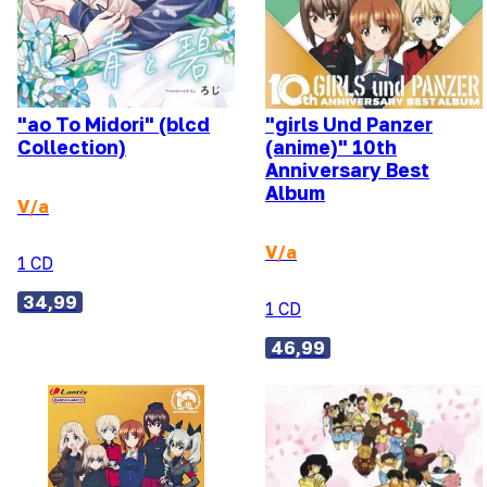
"ao To Midori" (blcd
"girls Und Panzer
Collection)
(anime)" 10th
Anniversary Best
Album
V/a
V/a
1 CD
34,99
1 CD
46,99