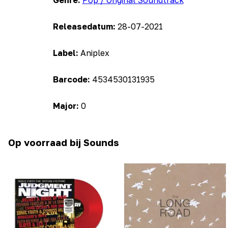
Genre:
Pop / Original Soundtrack
Releasedatum:
28-07-2021
Label:
Aniplex
Barcode:
4534530131935
Major:
0
Op voorraad bij Sounds