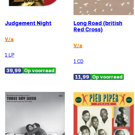
Judgement Night
Long Road (british
Red Cross)
V/a
V/a
1 LP
1 CD
39,99
Op voorraad
11,99
Op voorraad