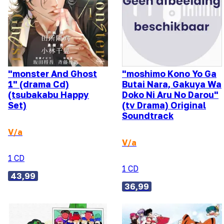
"monster And Ghost
"moshimo Kono Yo Ga
1" (drama Cd)
Butai Nara, Gakuya Wa
(tsubakabu Happy
Doko Ni Aru No Darou"
Set)
(tv Drama) Original
Soundtrack
V/a
V/a
1 CD
1 CD
43,99
36,99