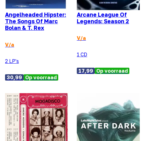
Angelheaded Hipster:
Arcane League Of
The Songs Of Marc
Legends: Season 2
Bolan & T. Rex
V/a
V/a
1 CD
2 LP's
17,99
Op voorraad
30,99
Op voorraad