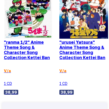
"ranma 1/2" Anime
"urusei Yatsura"
Theme Song &
Anime Theme Song &
Character Song
Character Song
Collection Kettei Ban
Collection Kettei Ban
V/a
V/a
1 CD
1 CD
38,99
38,99