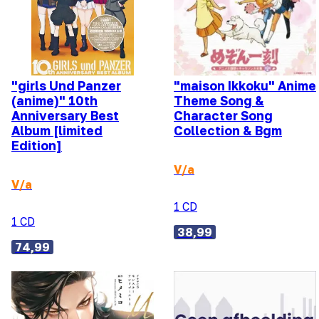
"girls Und Panzer
"maison Ikkoku" Anime
(anime)" 10th
Theme Song &
Anniversary Best
Character Song
Album [limited
Collection & Bgm
Edition]
V/a
V/a
1 CD
1 CD
38,99
74,99