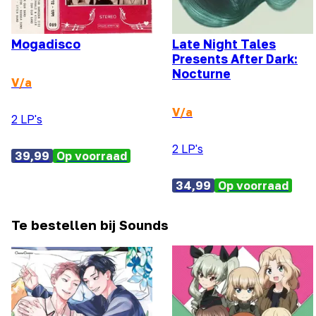
Mogadisco
Late Night Tales
Presents After Dark:
Nocturne
V/a
V/a
2 LP's
2 LP's
39,99
Op voorraad
34,99
Op voorraad
Te bestellen bij Sounds