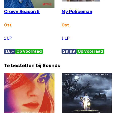
Crown Season 5
My Policeman
Ost
Ost
1 LP
1 LP
18,-
Op voorraad
29,99
Op voorraad
Te bestellen bij Sounds