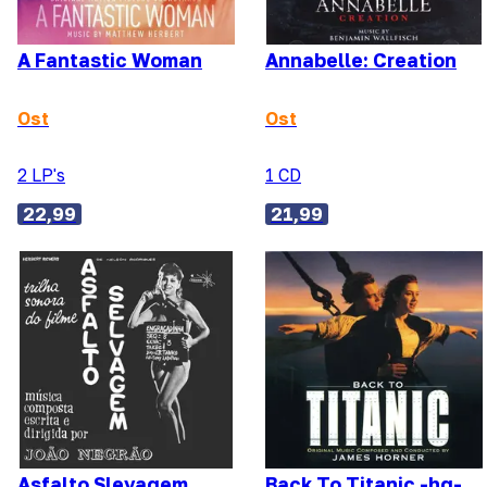
A Fantastic Woman
Annabelle: Creation
Ost
Ost
2 LP's
1 CD
22,99
21,99
Asfalto Slevagem
Back To Titanic -hq-