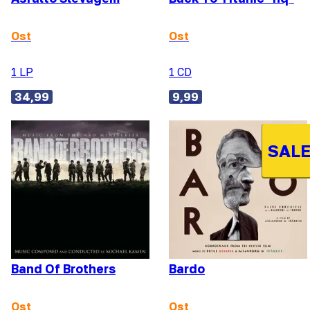
Ost
Ost
1 LP
1 CD
34,99
9,99
SALE
Band Of Brothers
Bardo
Ost
Ost