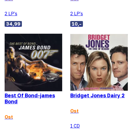
2 LP's
2 LP's
34,99
10,-
Best Of Bond-james
Bridget Jones Dairy 2
Bond
Ost
Ost
1 CD