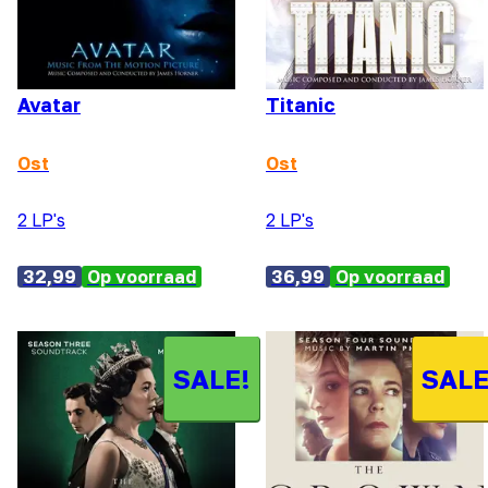
Avatar
Titanic
Ost
Ost
2 LP's
2 LP's
32,99
Op voorraad
36,99
Op voorraad
SALE!
SALE