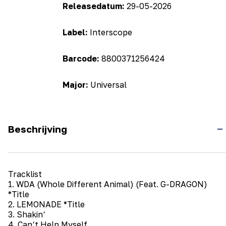
Releasedatum:
29-05-2026
Label:
Interscope
Barcode:
8800371256424
Major:
Universal
Beschrijving
Tracklist
1. WDA (Whole Different Animal) (Feat. G-DRAGON)
*Title
2. LEMONADE *Title
3. Shakin‘
4. Can‘t Help Myself