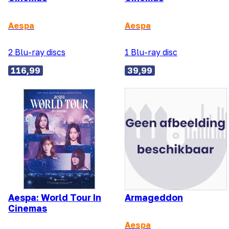
Aespa
Aespa
2 Blu-ray discs
1 Blu-ray disc
116,99
39,99
Aespa: World Tour In
Armageddon
Cinemas
Aespa