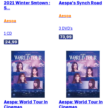
2021 Winter Smtown :
Aespa's Synch Road
S...
Aespa
Aespa
3 DVD's
1 CD
73,99
24,99
Aespa: World Tour In
Aespa: World Tour In
Cinemas
Cinemas