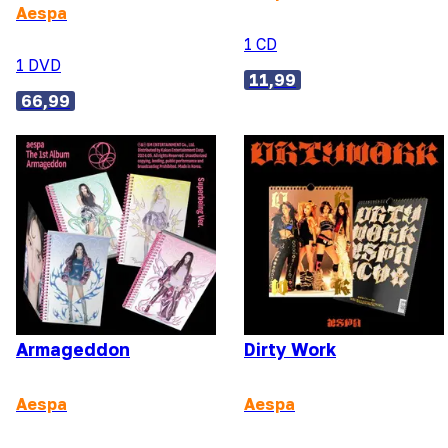
Aespa
1 CD
1 DVD
11,99
66,99
Armageddon
Dirty Work
Aespa
Aespa