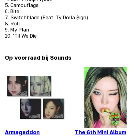
5. Camouflage
6. Bite
7. Switchblade (Feat. Ty Dolla $ign)
8. Roll
9. My Plan
10. ’Til We Die
Op voorraad bij Sounds
Armageddon
The 6th Mini Album