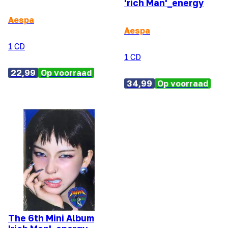
'rich Man'_energy
Aespa
Aespa
1 CD
1 CD
22,99
Op voorraad
34,99
Op voorraad
The 6th Mini Album