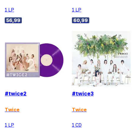
1 LP
1 LP
56,99
60,99
#twice2
#twice3
Twice
Twice
1 LP
1 CD