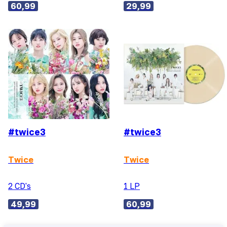
60,99
29,99
#twice3
#twice3
Twice
Twice
2 CD's
1 LP
49,99
60,99