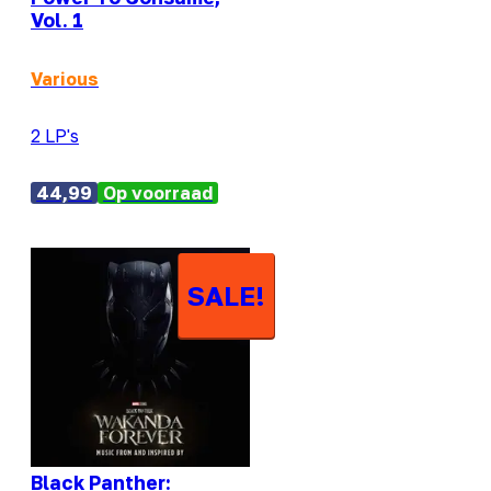
Vol. 1
Various
2 LP's
44,99
Op voorraad
SALE!
Black Panther: