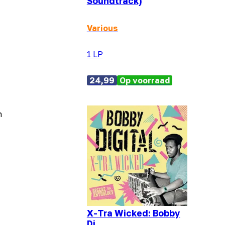
Soundtrack)
Various
1 LP
24,99
Op voorraad
n
X-Tra Wicked: Bobby
Di...