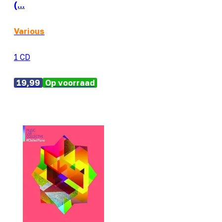
(...
Various
1 CD
19,99
Op voorraad