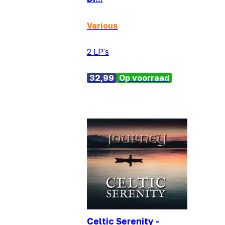
Various
2 LP's
32,99
Op voorraad
Celtic Serenity -