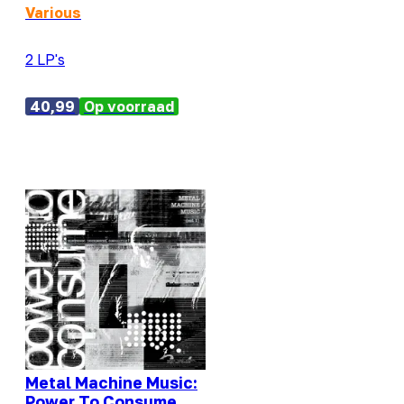
Various
2 LP's
40,99
Op voorraad
Metal Machine Music:
Power To Consume,