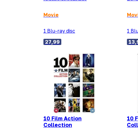
Movie
Mov
1 Blu-ray disc
1 Bl
27,99
13,
10 Film Action
10 
Collection
Col