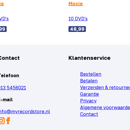
ie
Movie
VD's
10 DVD's
99
48,99
Contact
Klantenservice
Bestellen
Telefoon
Betalen
Verzenden & retourne
013 5456021
Garantie
E-mail
Privacy
Algemene voorwaard
info@myrecordstore.nl
Contact