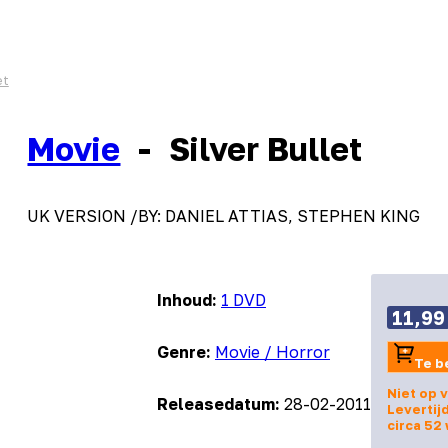
et
Movie
-
Silver Bullet
UK VERSION /BY: DANIEL ATTIAS, STEPHEN KING
Inhoud:
1 DVD
11,99
Genre:
Movie / Horror
Te b
Niet op 
Releasedatum:
28-02-2011
Levertijd
circa 52