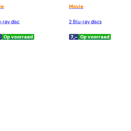
ie
Movie
u-ray disc
2 Blu-ray discs
-
Op voorraad
7,-
Op voorraad