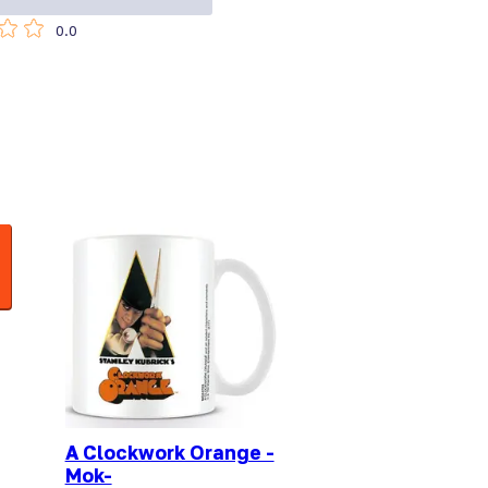
0.0
!
A Clockwork Orange -
Mok-