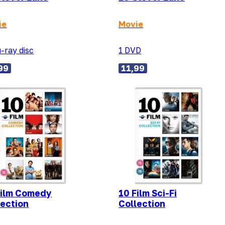
ie
Movie
u-ray disc
1 DVD
99
11,99
Film Comedy
10 Film Sci-Fi
lection
Collection