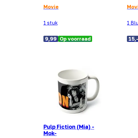
Movie
Mov
1 stuk
1 Bl
9,99
Op voorraad
15,
Pulp Fiction (Mia) -
Mok-