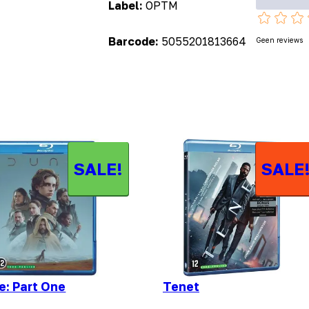
Label:
OPTM
Barcode:
5055201813664
Geen reviews
SALE!
SALE
e: Part One
Tenet