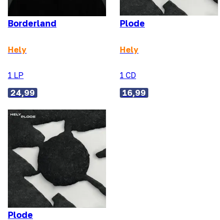
Borderland
Plode
Hely
Hely
1 LP
1 CD
24,99
16,99
Plode