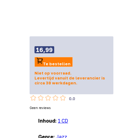
16,99
Te bestellen
Niet op voorraad.
Levertijd vanuit de leverancier is
circa 38 werkdagen.
0.0
Geen reviews
Inhoud:
1 CD
Genre:
Jazz