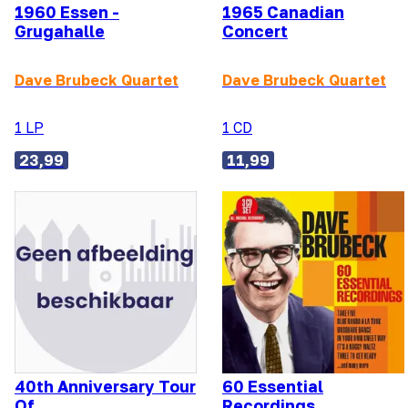
1960 Essen -
1965 Canadian
Grugahalle
Concert
Dave Brubeck Quartet
Dave Brubeck Quartet
1 LP
1 CD
23,99
11,99
40th Anniversary Tour
60 Essential
Of
Recordings