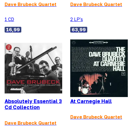
Dave Brubeck Quartet
Dave Brubeck Quartet
1 CD
2 LP's
16,99
63,99
Absolutely Essential 3
At Carnegie Hall
Cd Collection
Dave Brubeck Quartet
Dave Brubeck Quartet