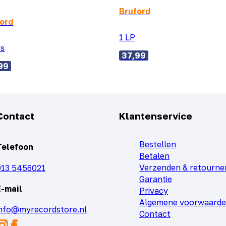
Bruford
ord
1 LP
's
37,99
99
Contact
Klantenservice
Bestellen
Telefoon
Betalen
Verzenden & retourne
013 5456021
Garantie
E-mail
Privacy
Algemene voorwaard
info@myrecordstore.nl
Contact