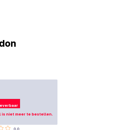
ndon
leverbaar
el is niet meer te bestellen.
0.0