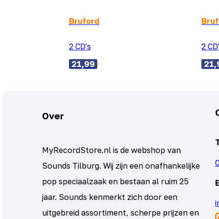
Bruford
Bruf
2 CD's
2 CD
21,99
21,
Over
MyRecordStore.nl is de webshop van
Sounds Tilburg. Wij zijn een onafhankelijke
pop speciaalzaak en bestaan al ruim 25
jaar. Sounds kenmerkt zich door een
uitgebreid assortiment, scherpe prijzen en