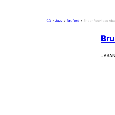
CD
Jazz
Bruford
Sheer Reckless Ab
Bru
.. ABA