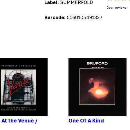
Label:
SUMMERFOLD
Geen reviews
Barcode:
5060105491337
 At the Venue /
One Of A Kind