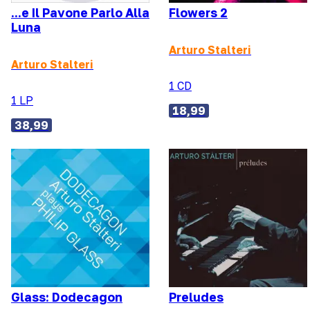
...e Il Pavone Parlo Alla
Flowers 2
Luna
Arturo Stalteri
Arturo Stalteri
1 CD
1 LP
18,99
38,99
Glass: Dodecagon
Preludes