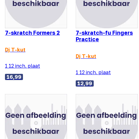
7-skratch Formers 2
7-skratch-fu Fingers
Practice
Dj T-kut
Dj T-kut
1 12 inch. plaat
1 12 inch. plaat
16,99
12,99