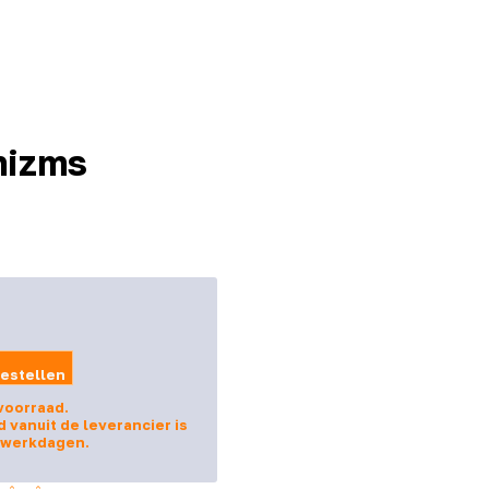
nizms
estellen
voorraad.
d vanuit de leverancier is
8 werkdagen.