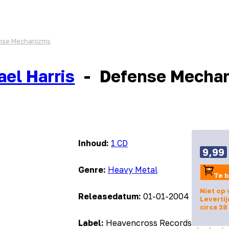
nse Mechanizms
ael Harris
-
Defense Mecha
Inhoud:
1 CD
9,99
Genre:
Heavy Metal
Te b
Niet op 
Releasedatum:
01-01-2004
Levertij
circa 3
Label:
Heavencross Records